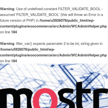
Warning
: Use of undefined constant FILTER_VALIDATE_BOOL -
assumed 'FILTER_VALIDATE_BOOL' (this will throw an Error in a
future version of PHP) in
/home/u5926078/public_html/wp-
content/plugins/woocommerce/src/Admin/WCAdminHelper.php
on line
184
Warning
: filter_var() expects parameter 2 to be int, string given in
/home/u5926078/public_html/wp-
content/plugins/woocommerce/src/Admin/WCAdminHelper.php
on line
184